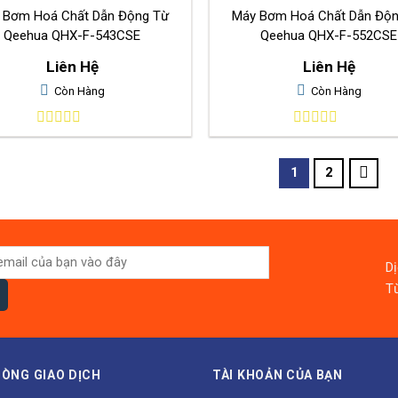
 Bơm Hoá Chất Dẫn Động Từ
Máy Bơm Hoá Chất Dẫn Độ
Qeehua QHX-F-543CSE
Qeehua QHX-F-552CSE
Liên Hệ
Liên Hệ
Còn Hàng
Còn Hàng
0
0
out
out
of
of
1
2
5
5
D
Từ
ÒNG GIAO DỊCH
TÀI KHOẢN CỦA BẠN