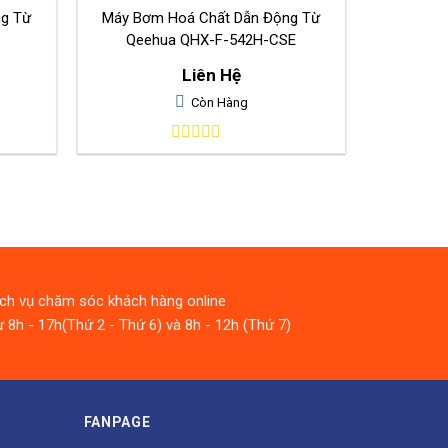
ng Từ
Máy Bơm Hoá Chất Dẫn Động Từ
Qeehua QHX-F-542H-CSE
Liên Hệ
Còn Hàng
0
out
of
5
ịch vụ chăm sóc khách hàng online
 8h - 17h(Thứ 2 - Thứ 6) và 8h - 12h (Thứ 7)
FANPAGE