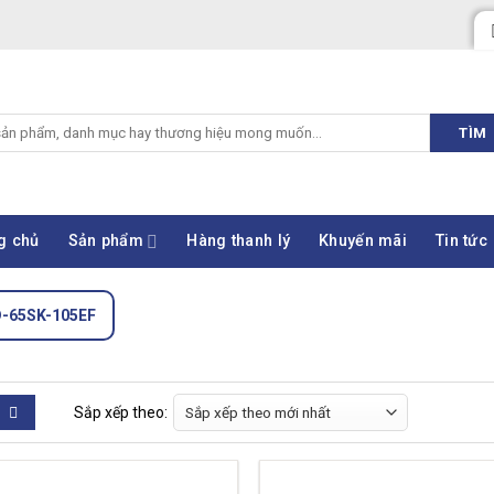
TÌM
g chủ
Sản phẩm
Hàng thanh lý
Khuyến mãi
Tin tức
D-65SK-105EF
Sắp xếp theo: