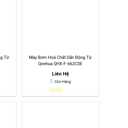
ng Từ
Máy Bơm Hoá Chất Dẫn Động Từ
Qeehua QHX-F-662CSE
Liên Hệ
Còn Hàng
0
out
of
5