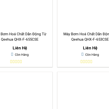
 Bơm Hoá Chất Dẫn Động Từ
Máy Bơm Hoá Chất Dẫn Độ
Qeehua QHX-F-655CSE
Qeehua QHX-F-653CSE
Liên Hệ
Liên Hệ
Còn Hàng
Còn Hàng
0
0
out
out
of
of
5
5