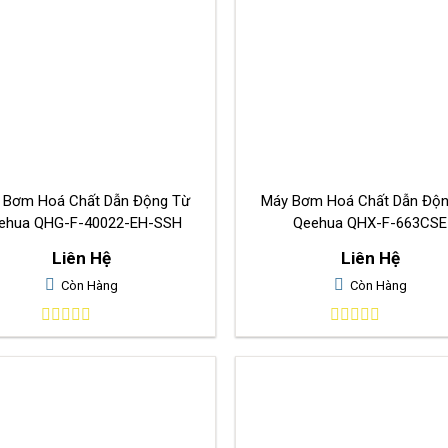
 Bơm Hoá Chất Dẫn Động Từ
Máy Bơm Hoá Chất Dẫn Độ
ehua QHG-F-40022-EH-SSH
Qeehua QHX-F-663CSE
Liên Hệ
Liên Hệ
Còn Hàng
Còn Hàng
0
0
out
out
of
of
5
5