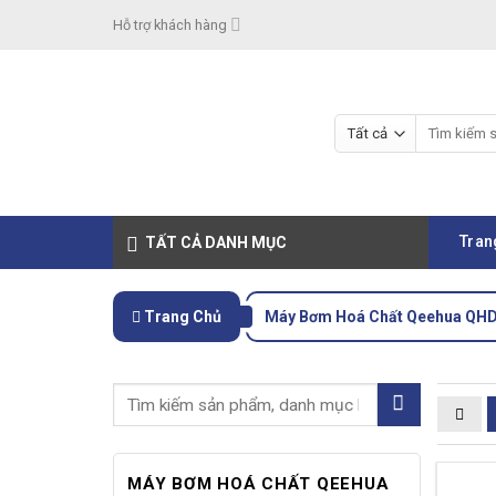
Skip
Hỗ trợ khách hàng
to
content
Tìm
kiếm:
Tran
TẤT CẢ DANH MỤC
Trang Chủ
Máy Bơm Hoá Chất Qeehua QH
MÁY BƠM HOÁ CHẤT QEEHUA