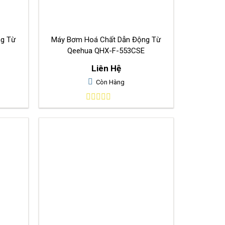
ng Từ
Máy Bơm Hoá Chất Dẫn Động Từ
Qeehua QHX-F-553CSE
Liên Hệ
Còn Hàng
0
out
of
5