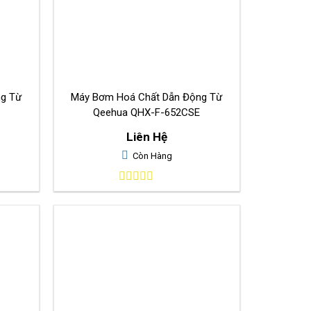
ng Từ
Máy Bơm Hoá Chất Dẫn Động Từ
Qeehua QHX-F-652CSE
Liên Hệ
Còn Hàng
0
out
of
5