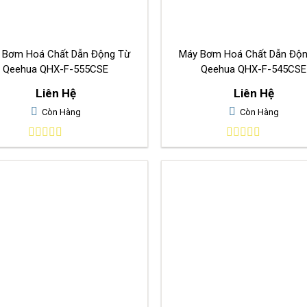
 Bơm Hoá Chất Dẫn Động Từ
Máy Bơm Hoá Chất Dẫn Độ
Qeehua QHX-F-555CSE
Qeehua QHX-F-545CSE
Liên Hệ
Liên Hệ
Còn Hàng
Còn Hàng
0
0
out
out
of
of
5
5