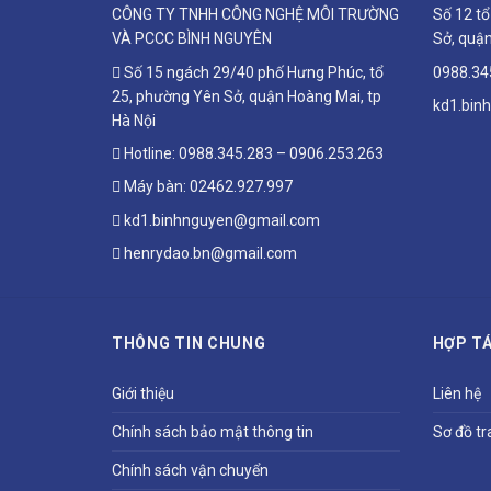
CÔNG TY TNHH CÔNG NGHỆ MÔI TRƯỜNG
Số 12 t
VÀ PCCC BÌNH NGUYÊN
Sở, quận
Số 15 ngách 29/40 phố Hưng Phúc, tổ
0988.34
25, phường Yên Sở, quận Hoàng Mai, tp
kd1.bin
Hà Nội
Hotline:
0988.345.283
–
0906.253.263
Máy bàn:
02462.927.997
kd1.binhnguyen@gmail.com
henrydao.bn@gmail.com
THÔNG TIN CHUNG
HỢP TÁ
Giới thiệu
Liên hệ
Chính sách bảo mật thông tin
Sơ đồ tr
Chính sách vận chuyển