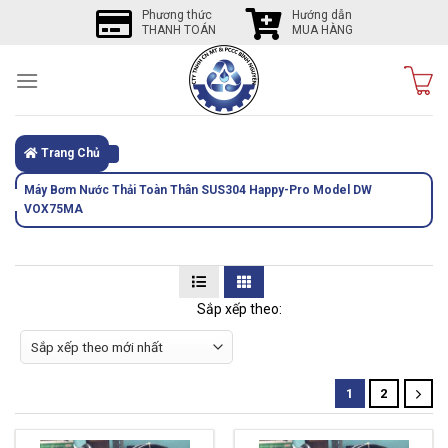
Skip
Phương thức
Hướng dẫn
THANH TOÁN
MUA HÀNG
to
content
Trang Chủ
Máy Bơm Nước Thải Toàn Thân SUS304 Happy-Pro Model DW
VOX75MA
Sắp xếp theo:
1
2