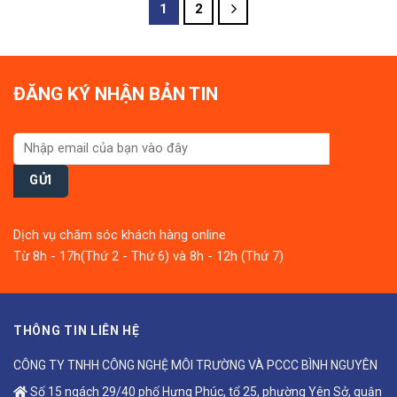
of
of
1
2
5
5
ĐĂNG KÝ NHẬN BẢN TIN
Dịch vụ chăm sóc khách hàng online
Từ 8h - 17h(Thứ 2 - Thứ 6) và 8h - 12h (Thứ 7)
THÔNG TIN LIÊN HỆ
CÔNG TY TNHH CÔNG NGHỆ MÔI TRƯỜNG VÀ PCCC BÌNH NGUYÊN
Số 15 ngách 29/40 phố Hưng Phúc, tổ 25, phường Yên Sở, quận