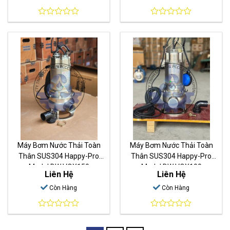
0
0
out
out
of
of
5
5
Máy Bơm Nước Thải Toàn
Máy Bơm Nước Thải Toàn
Thân SUS304 Happy-Pro
Thân SUS304 Happy-Pro
Model DW VOX150
Model DW VOX100
Liên Hệ
Liên Hệ
Còn Hàng
Còn Hàng
0
0
out
out