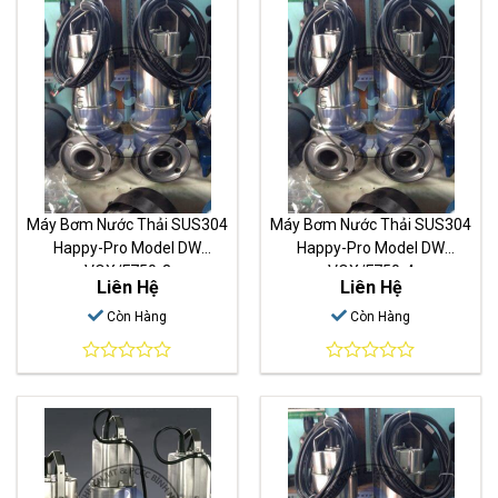
Máy Bơm Nước Thải SUS304
Máy Bơm Nước Thải SUS304
Happy-Pro Model DW
Happy-Pro Model DW
VOX/F750-3
VOX/F750-4
Liên Hệ
Liên Hệ
Còn Hàng
Còn Hàng
0
0
out
out
of
of
5
5