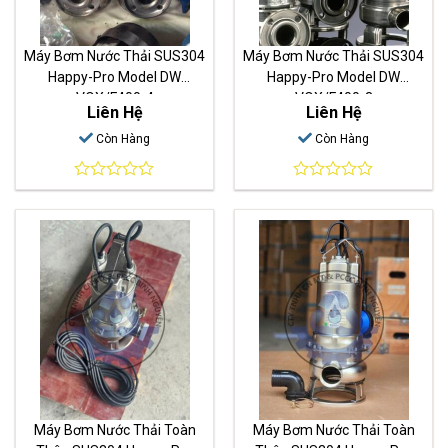
Máy Bơm Nước Thải SUS304
Máy Bơm Nước Thải SUS304
Happy-Pro Model DW
Happy-Pro Model DW
VOX/F400-4
VOX/F400-3
Liên Hệ
Liên Hệ
Còn Hàng
Còn Hàng
0
0
out
out
of
of
5
5
Máy Bơm Nước Thải Toàn
Máy Bơm Nước Thải Toàn