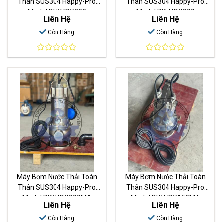
Thân SUS304 Happy-Pro
Thân SUS304 Happy-Pro
Model DW VOX300
Model DW VOX200
Liên Hệ
Liên Hệ
Còn Hàng
Còn Hàng
0
0
out
out
of
of
5
5
Máy Bơm Nước Thải Toàn
Máy Bơm Nước Thải Toàn
Thân SUS304 Happy-Pro
Thân SUS304 Happy-Pro
Model DW VOX200MA
Model DW VOX150MA
Liên Hệ
Liên Hệ
Còn Hàng
Còn Hàng