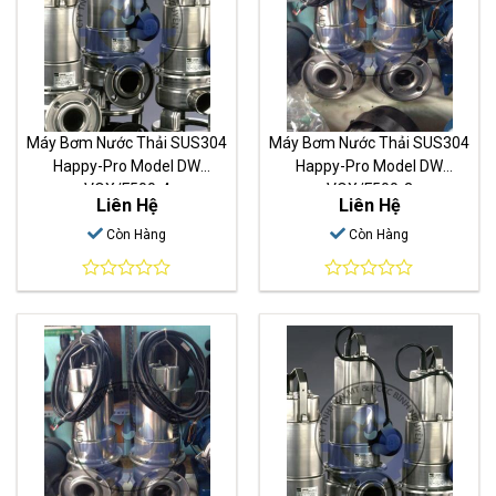
Máy Bơm Nước Thải SUS304
Máy Bơm Nước Thải SUS304
Happy-Pro Model DW
Happy-Pro Model DW
VOX/F500-4
VOX/F500-3
Liên Hệ
Liên Hệ
Còn Hàng
Còn Hàng
0
0
out
out
of
of
5
5