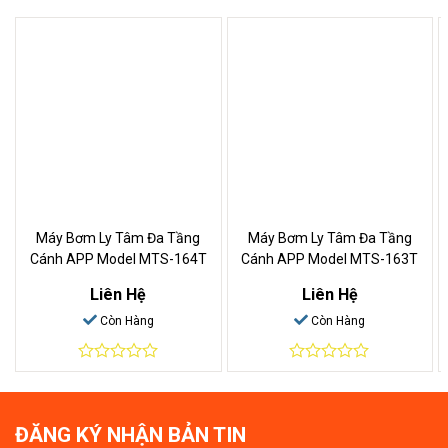
Máy Bơm Ly Tâm Đa Tầng
Máy Bơm Ly Tâm Đa Tầng
Cánh APP Model MTS-164T
Cánh APP Model MTS-163T
Liên Hệ
Liên Hệ
Còn Hàng
Còn Hàng
0
0
out
out
of
of
5
5
ĐĂNG KÝ NHẬN BẢN TIN