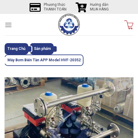
Skip
Phương thức
Hướng dẫn
THANH TOÁN
MUA HÀNG
to
content
Trang Chủ
Sản phẩm
Máy Bơm Biến Tần APP Model HVF-20352
Tôi
thích
sản
phẩm
này