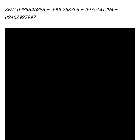
SĐT: 0988345283 – 0906253263 – 0975141294 –
02462927997