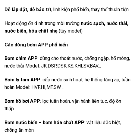
Dễ lắp đặt, dễ bảo trì
, linh kiện phổ biến, thay thế thuận tiện
Hoạt động ổn định trong môi trường
nước sạch, nước thải,
nước biển, hóa chất nhẹ
(tùy model)
Các dòng bơm APP phổ biến
Bơm chìm APP
: dùng cho thoát nước, chống ngập, hố móng,
nước thải Model: JK,DSP,DSK,KS,KHLSV,BAV…
Bơm ly tâm APP
: cấp nước sinh hoạt, hệ thống tăng áp, tuần
hoàn Model: HVF,HI,MT,SW…
Bơm hồ bơi APP
: lọc tuần hoàn, vận hành liên tục, độ ồn
thấp
Bơm nước biển – bơm hóa chất APP
: vật liệu đặc biệt,
chống ăn mòn