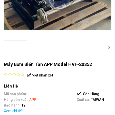
Máy Bơm Biến Tần APP Model HVF-20352
Viết nhận xét
0
out
Liên Hệ
of
5
Mã sản phẩm:
Còn Hàng
Hãng sản xuất:
APP
Xuất xứ:
TAIWAN
Bảo hành:
12
Xem chi tiết