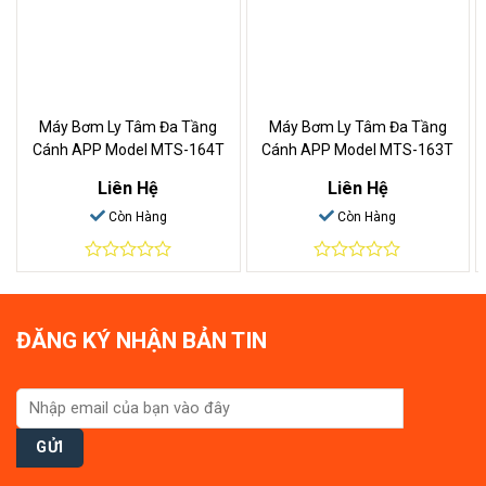
Máy Bơm Ly Tâm Đa Tầng
Máy Bơm Ly Tâm Đa Tầng
Cánh APP Model MTS-164T
Cánh APP Model MTS-163T
Liên Hệ
Liên Hệ
Còn Hàng
Còn Hàng
0
0
out
out
of
of
5
5
ĐĂNG KÝ NHẬN BẢN TIN