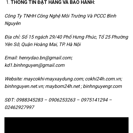
THÔNG TIN ĐẶT HÀNG VÀ BẢO HÀNH:
Công Ty TNHH Công Nghệ Môi Trường Và PCCC Bình
Nguyên
Địa chỉ: Số 15 ngách 29/40 Phố Hưng Phúc, Tổ 25 Phường
Yên Sở, Quận Hoàng Mai, TP.
Hà Nội
Email: henrydao.bn@gmail.com;
kd1.binhnguyen@gmail.com
Website: maycokhi-mayxaydung.com; cokhi24h.com.vn;
binhnguyen.net.vn; maybom24h.net ; binhnguyengr.com
SĐT: 0988345283 – 0906253263 – 0975141294 –
02462927997