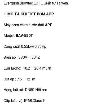
Evergush,Blowtac,ECT …..đến từ Taiwan.
III.MÔ TẢ CHI TIẾT BƠM APP
Máy bơm chìm nước thải APP
Model:
BAV-550T
Công suất:0.55kw/0.75Hp
Điện áp : 380V – 50hZ
Lưu lượng: 10.2 – 20.4 m3/h
Cột áp : 7.5 – 12 m
Họng hút xả: DN50 Nối ren
Cấp bảo vệ: IP68,Class F