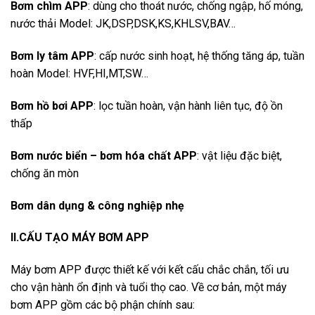
Bơm chìm APP
: dùng cho thoát nước, chống ngập, hố móng,
nước thải Model: JK,DSP,DSK,KS,KHLSV,BAV…
Bơm ly tâm APP
: cấp nước sinh hoạt, hệ thống tăng áp, tuần
hoàn Model: HVF,HI,MT,SW…
Bơm hồ bơi APP
: lọc tuần hoàn, vận hành liên tục, độ ồn
thấp
Bơm nước biển – bơm hóa chất APP
: vật liệu đặc biệt,
chống ăn mòn
Bơm dân dụng & công nghiệp nhẹ
II.CẤU TẠO MÁY BƠM APP
Máy bơm APP được thiết kế với kết cấu chắc chắn, tối ưu
cho vận hành ổn định và tuổi thọ cao. Về cơ bản, một máy
bơm APP gồm các bộ phận chính sau: