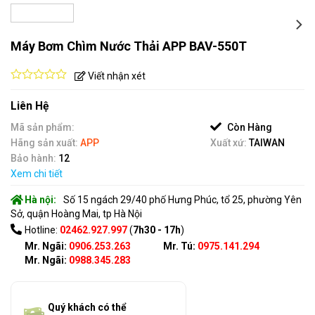
Máy Bơm Chìm Nước Thải APP BAV-550T
Viết nhận xét
0
out
Liên Hệ
of
5
Mã sản phẩm:
Còn Hàng
Hãng sản xuất:
APP
Xuất xứ:
TAIWAN
Bảo hành:
12
Xem chi tiết
Hà nội:
Số 15 ngách 29/40 phố Hưng Phúc, tổ 25, phường Yên
Sở, quận Hoàng Mai, tp Hà Nội
Hotline:
02462.927.997
(
7h30 - 17h
)
Mr. Ngãi:
0906.253.263
Mr. Tú:
0975.141.294
Mr. Ngãi:
0988.345.283
Quý khách có thể