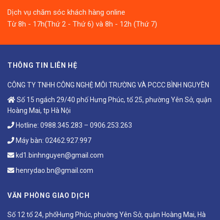
Dịch vụ chăm sóc khách hàng online
Từ 8h - 17h(Thứ 2 - Thứ 6) và 8h - 12h (Thứ 7)
THÔNG TIN LIÊN HỆ
CÔNG TY TNHH CÔNG NGHỆ MÔI TRƯỜNG VÀ PCCC BÌNH NGUYÊN
Số 15 ngách 29/40 phố Hưng Phúc, tổ 25, phường Yên Sở, quận
Hoàng Mai, tp Hà Nội
Hotline:
0988.345.283
–
0906.253.263
Máy bàn:
02462.927.997
kd1.binhnguyen@gmail.com
henrydao.bn@gmail.com
VĂN PHÒNG GIAO DỊCH
Số 12 tổ 24, phốHưng Phúc, phường Yên Sở, quận Hoàng Mai, Hà