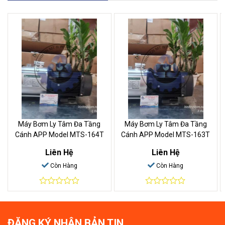
Máy Bơm Ly Tâm Đa Tầng
Máy Bơm Ly Tâm Đa Tầng
Cánh APP Model MTS-164T
Cánh APP Model MTS-163T
Liên Hệ
Liên Hệ
Còn Hàng
Còn Hàng
0
0
out
out
of
of
5
5
ĐĂNG KÝ NHẬN BẢN TIN