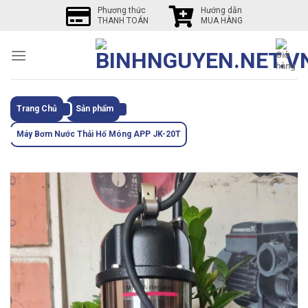
Skip
Phương thức
Hướng dẫn
THANH TOÁN
MUA HÀNG
to
content
Trang Chủ
Sản phẩm
Máy Bơm Nước Thải Hố Móng APP JK-20T