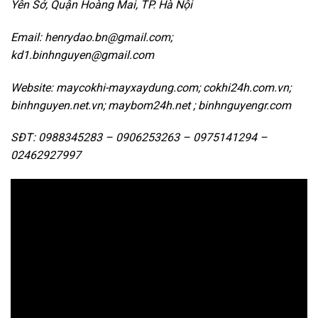
Yên Sở, Quận Hoàng Mai, TP.
Hà Nội
Email: henrydao.bn@gmail.com;
kd1.binhnguyen@gmail.com
Website: maycokhi-mayxaydung.com; cokhi24h.com.vn;
binhnguyen.net.vn; maybom24h.net ; binhnguyengr.com
SĐT: 0988345283 – 0906253263 – 0975141294 –
02462927997