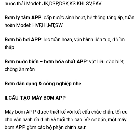
nước thải Model: JK,DSP,DSK,KS,KHLSV,BAV…
Bơm ly tâm APP
: cấp nước sinh hoạt, hệ thống tăng áp, tuần
hoàn Model: HVF,HI,MT,SW…
Bơm hồ bơi APP
: lọc tuần hoàn, vận hành liên tục, độ ồn
thấp
Bơm nước biển – bơm hóa chất APP
: vật liệu đặc biệt,
chống ăn mòn
Bơm dân dụng & công nghiệp nhẹ
II.CẤU TẠO MÁY BƠM APP
Máy bơm APP được thiết kế với kết cấu chắc chắn, tối ưu
cho vận hành ổn định và tuổi thọ cao. Về cơ bản, một máy
bơm APP gồm các bộ phận chính sau: