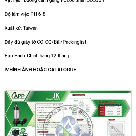
Vật liệu : Buồng cánh gang FC200 ,thân SUS304
Độ làm việc PH 6-8
Xuất xứ: Taiwan
Đầy đủ giấy tờ CO-CQ/Bill/Packinglist
Bảo Hành: Chính hãng 12 tháng
IV.HÌNH ẢNH HOẶC CATALOGUE