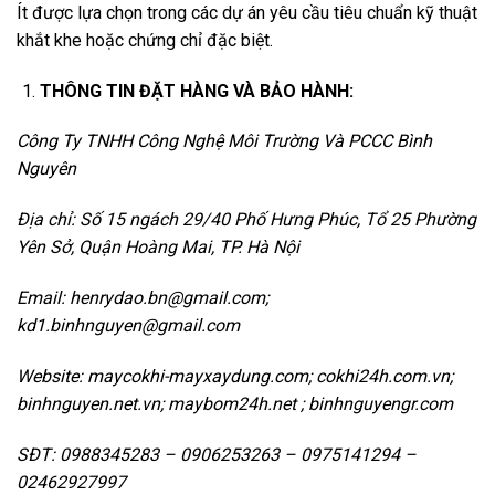
Ít được lựa chọn trong các dự án yêu cầu tiêu chuẩn kỹ thuật
khắt khe hoặc chứng chỉ đặc biệt.
THÔNG TIN ĐẶT HÀNG VÀ BẢO HÀNH:
Công Ty TNHH Công Nghệ Môi Trường Và PCCC Bình
Nguyên
Địa chỉ: Số 15 ngách 29/40 Phố Hưng Phúc, Tổ 25 Phường
Yên Sở, Quận Hoàng Mai, TP.
Hà Nội
Email: henrydao.bn@gmail.com;
kd1.binhnguyen@gmail.com
Website: maycokhi-mayxaydung.com; cokhi24h.com.vn;
binhnguyen.net.vn; maybom24h.net ; binhnguyengr.com
SĐT: 0988345283 – 0906253263 – 0975141294 –
02462927997