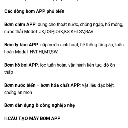
Các dòng bơm APP phổ biến
Bơm chìm APP
: dùng cho thoát nước, chống ngập, hố móng,
nước thải Model: JK,DSP,DSK,KS,KHLSV,BAV…
Bơm ly tâm APP
: cấp nước sinh hoạt, hệ thống tăng áp, tuần
hoàn Model: HVF,HI,MT,SW…
Bơm hồ bơi APP
: lọc tuần hoàn, vận hành liên tục, độ ồn
thấp
Bơm nước biển – bơm hóa chất APP
: vật liệu đặc biệt,
chống ăn mòn
Bơm dân dụng & công nghiệp nhẹ
II.CẤU TẠO MÁY BƠM APP