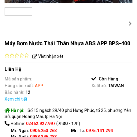
Máy Bơm Nước Thải Thân Nhựa ABS APP BPS-400
Viết nhận xét
0
out
Liên Hệ
of
5
Mã sản phẩm:
Còn Hàng
Hãng sản xuất:
APP
Xuất xứ:
TAIWAN
Bảo hành:
12
Xem chi tiết
Hà nội:
Số 15 ngách 29/40 phố Hưng Phúc, tổ 25, phường Yên
Sở, quận Hoàng Mai, tp Hà Nội
Hotline:
02462.927.997
(
7h30 - 17h
)
Mr. Ngãi:
0906.253.263
Mr. Tú:
0975.141.294
Mr. Ngãi:
0988.345.283