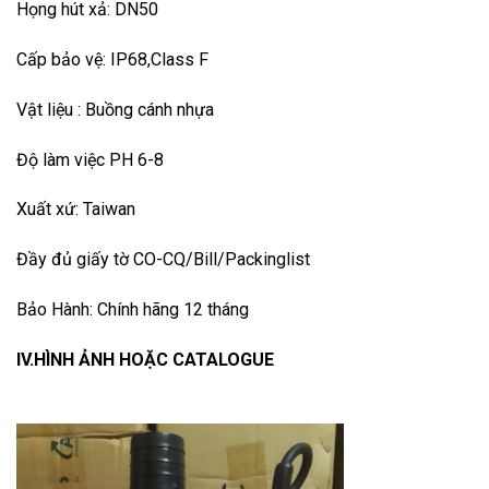
Họng hút xả: DN50
Cấp bảo vệ: IP68,Class F
Vật liệu : Buồng cánh nhựa
Độ làm việc PH 6-8
Xuất xứ: Taiwan
Đầy đủ giấy tờ CO-CQ/Bill/Packinglist
Bảo Hành: Chính hãng 12 tháng
IV.HÌNH ẢNH HOẶC CATALOGUE