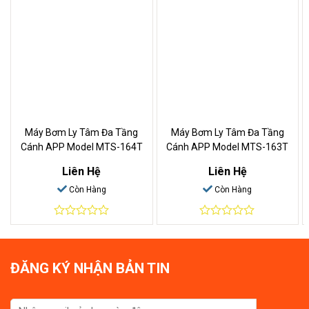
Máy Bơm Ly Tâm Đa Tầng
Máy Bơm Ly Tâm Đa Tầng
Cánh APP Model MTS-164T
Cánh APP Model MTS-163T
Liên Hệ
Liên Hệ
Còn Hàng
Còn Hàng
0
0
out
out
of
of
5
5
ĐĂNG KÝ NHẬN BẢN TIN