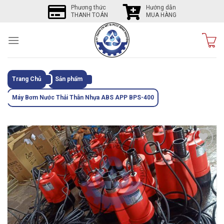
Skip
Phương thức
Hướng dẫn
THANH TOÁN
MUA HÀNG
to
content
Trang Chủ
Sản phẩm
Máy Bơm Nước Thải Thân Nhựa ABS APP BPS-400
Tôi
thích
sản
phẩm
này